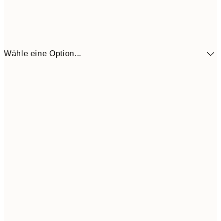
Wähle eine Option...
7,
21x30 cm