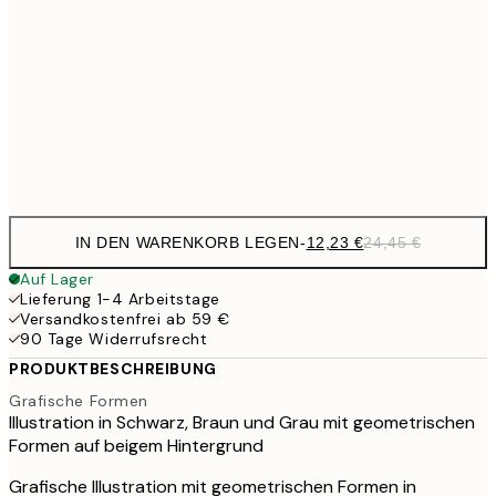
12,2
30x40 cm
24,
20,9
50x70 cm
41,
Frame
options
IN DEN WARENKORB LEGEN
-
12,23 €
24,45 €
Auf Lager
Lieferung 1-4 Arbeitstage
Versandkostenfrei ab 59 €
90 Tage Widerrufsrecht
PRODUKTBESCHREIBUNG
Grafische Formen
Illustration in Schwarz, Braun und Grau mit geometrischen
Formen auf beigem Hintergrund
Grafische Illustration mit geometrischen Formen in