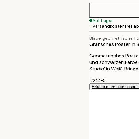
Auf Lager
Versandkostenfrei a
Blaue geometrische F
Grafisches Poster in 
Geometrisches Poster
und schwarzen Farben
Studio' in Weiß. Brin
17244-5
Erfahre mehr über unsere