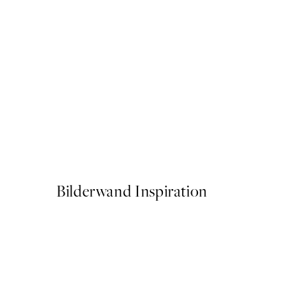
50%*
Bauhaus Composition Post
Ab 6,50 €
13 €
Bilderwand Inspiration