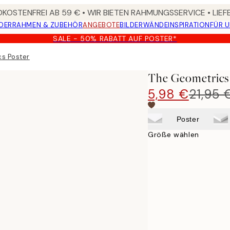
KOSTENFREI AB 59 € • WIR BIETEN RAHMUNGSSERVICE • LIE
DER
RAHMEN & ZUBEHÖR
ANGEBOTE
BILDERWÄNDE
INSPIRATION
FÜR 
SALE - 50% RABATT AUF POSTER*
s Poster
The Geometrics
5,98 €
21,95 
Poster
Größe wählen