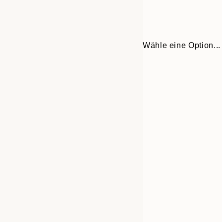
Wähle eine Option...
Frame
30x40 cm
options
70x100 cm