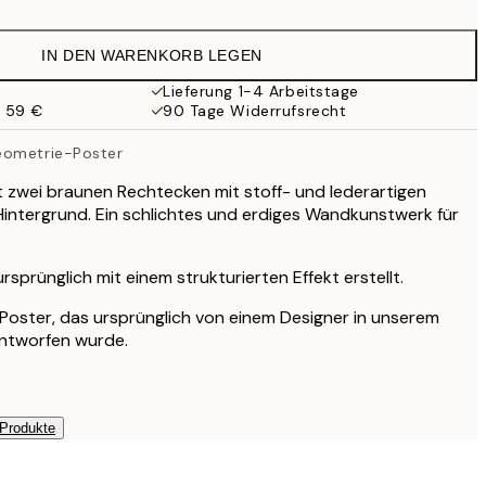
10,98 €
21,95 €
IN DEN WARENKORB LEGEN
17,98 €
35,95 €
Lieferung 1-4 Arbeitstage
b 59 €
90 Tage Widerrufsrecht
24,50 €
49 €
eometrie-Poster
 zwei braunen Rechtecken mit stoff- und lederartigen
intergrund. Ein schlichtes und erdiges Wandkunstwerk für
sprünglich mit einem strukturierten Effekt erstellt.
s Poster, das ursprünglich von einem Designer in unserem
entworfen wurde.
 Produkte