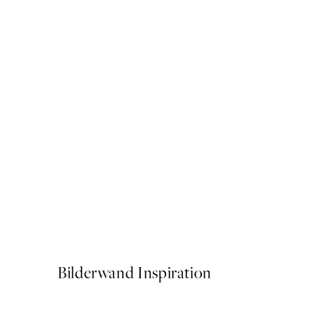
50%*
Timeless Blooms Poster
Ab 6,50 €
13 €
Bilderwand Inspiration