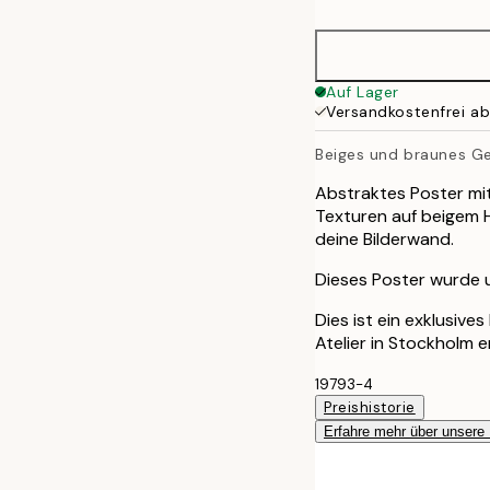
30x40 cm
50x70 cm
Auf Lager
Versandkostenfrei a
70x100 cm
Beiges und braunes G
Abstraktes Poster mit
Texturen auf beigem H
deine Bilderwand.
Dieses Poster wurde ur
Dies ist ein exklusive
Atelier in Stockholm 
19793-4
Preishistorie
Erfahre mehr über unsere