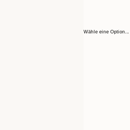
Wähle eine Option...
Frame
21x30 cm
options