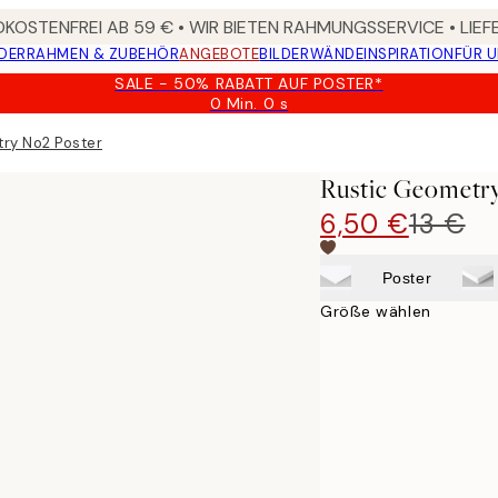
KOSTENFREI AB 59 € • WIR BIETEN RAHMUNGSSERVICE • LIE
DER
RAHMEN & ZUBEHÖR
ANGEBOTE
BILDERWÄNDE
INSPIRATION
FÜR 
SALE - 50% RABATT AUF POSTER*
0 Min.
0 s
Gültig
bis:
ry No2 Poster
2026-
08-
Rustic Geometr
09
6,50 €
13 €
Poster
Größe wählen