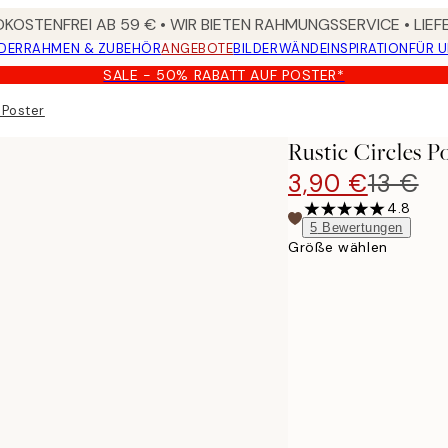
KOSTENFREI AB 59 € • WIR BIETEN RAHMUNGSSERVICE • LIE
DER
RAHMEN & ZUBEHÖR
ANGEBOTE
BILDERWÄNDE
INSPIRATION
FÜR 
SALE - 50% RABATT AUF POSTER*
 Poster
Rustic Circles P
3,90 €
13 €
4.8
5
Bewertungen
Größe wählen