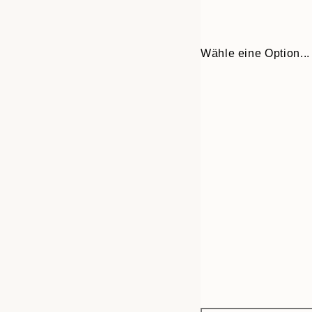
Wähle eine Option...
Frame
21x30 cm
options