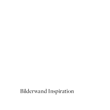
50%*
Rustic Curves No1 Poster
Ab 6,50 €
13 €
Bilderwand Inspiration