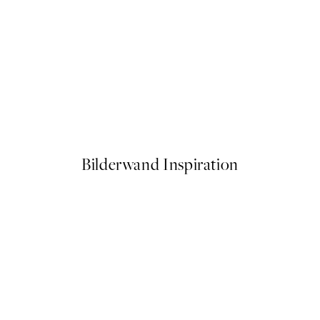
50%*
o1 Poster
Spotted Crab Poster
Ab 6,50 €
13 €
Bilderwand Inspiration