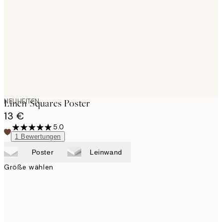
images
NEUHEITEN
Linen Squares Poster
13 €
5.0
1
Bewertungen
Poster
Leinwand
Größe wählen