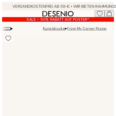
Skip
to
main
SALE - 50% RABATT AUF POSTER*
content.
▸
▸
Kunstdrucke
From My Corner Poster
Product
images