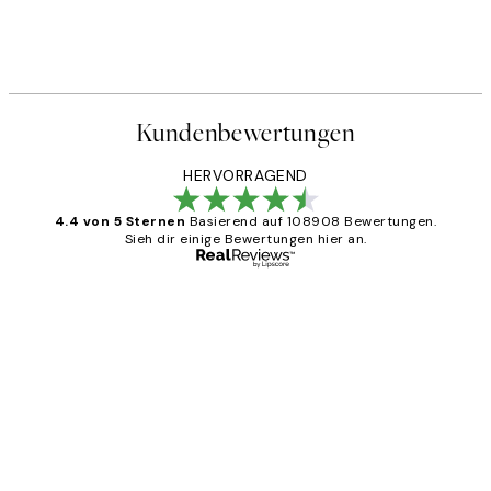
ster
Joseph Schillinger - Key Blue 
Ab 3,90 €
13 €
Kundenbewertungen
HERVORRAGEND
4.4 von 5 Sternen
Basierend auf 108908 Bewertungen.
Sieh dir einige Bewertungen hier an.
Verifizierter Käufer
Kundenbewertungen
Great
1 Jun
Maja S