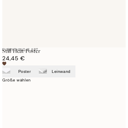
images
EVERYTHING IS ART
Still Heat Poster
24,45 €
Poster
Leinwand
Größe wählen