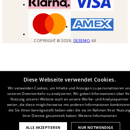
COPYRIGHT ©
2026
,
DESENIO
AB
Diese Webseite verwendet Cookies.
Wir verwenden Cookies, um Inhalte und Anzeigen zu personalisieren un
unseren Datenverkehr zu analysieren. Wir geben Informationen über Ih
Nutzung unserer Website auch an unsere Werbe- und Analysepartner
weiter, die diese möglicherweise mit anderen Informationen kombiniere
die Sie ihnen bereitgestellt haben oder die sie im Rahmen Ihrer Nutzun
ihrer Dienste gesammelt haben.
Weitere Informationen
ALLE AKZEPTIEREN
NUR NOTWENDIGE