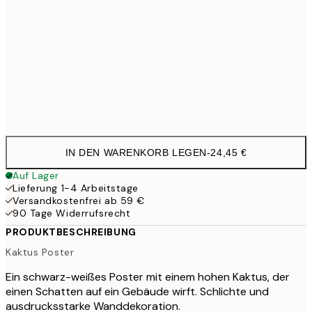
50x70 cm
41,9
100x150 cm
11
Frame
options
IN DEN WARENKORB LEGEN
-
24,45 €
Auf Lager
Lieferung 1-4 Arbeitstage
Versandkostenfrei ab 59 €
90 Tage Widerrufsrecht
PRODUKTBESCHREIBUNG
Kaktus Poster
Ein schwarz-weißes Poster mit einem hohen Kaktus, der
einen Schatten auf ein Gebäude wirft. Schlichte und
ausdrucksstarke Wanddekoration.