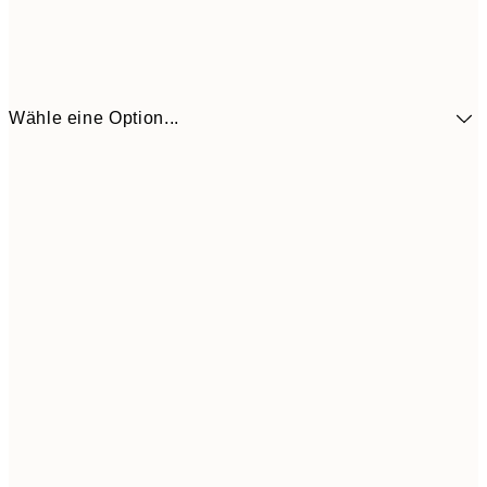
Wähle eine Option...
30x40 cm
24,4