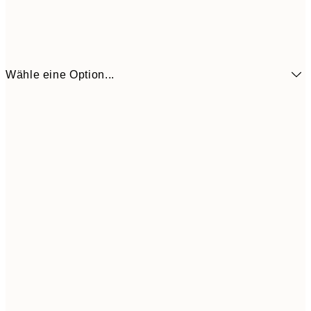
Wähle eine Option...
13x18 cm
7,