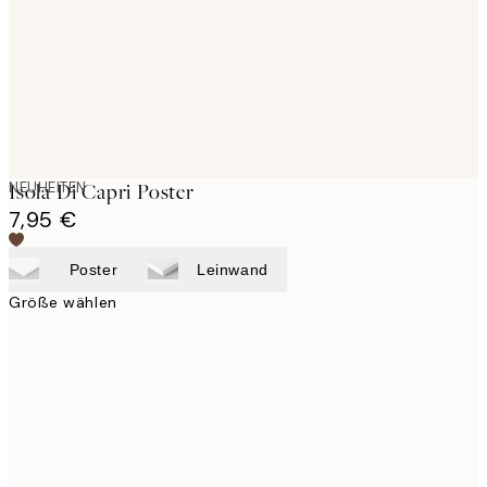
NEUHEITEN
Isola Di Capri Poster
7,95 €
Poster
Leinwand
Größe wählen