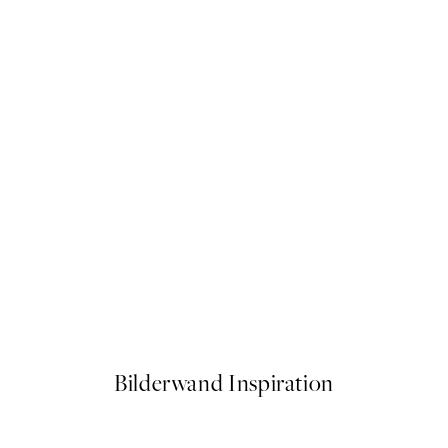
Terry O'Neill - Faye Dunaway
Ab 30,45 €
Bilderwand Inspiration