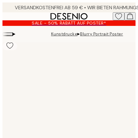
Skip
to
main
SALE - 50% RABATT AUF POSTER*
content.
▸
▸
Kunstdrucke
Blurry Portrait Poster
Product
images