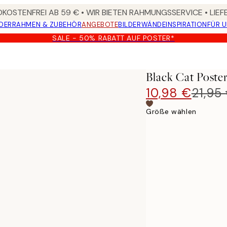
KOSTENFREI AB 59 € • WIR BIETEN RAHMUNGSSERVICE • LIE
DER
RAHMEN & ZUBEHÖR
ANGEBOTE
BILDERWÄNDE
INSPIRATION
FÜR 
SALE - 50% RABATT AUF POSTER*
Black Cat Poste
10,98 €
21,95
Größe wählen