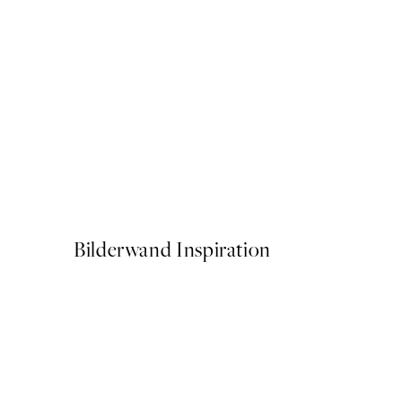
NEUHEITEN
Catwalk No2 Poster
Ab 7,95 €
Bilderwand Inspiration