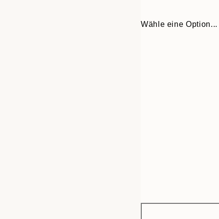
Wähle eine Option...
Frame
30x40 cm
options
50x70 cm