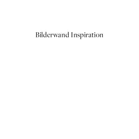
ing No2 Poster
Aquarelle Landscape No1 Pos
Ab 10,98 €
21,95 €
Bilderwand Inspiration