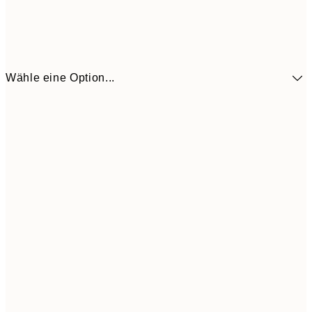
Wähle eine Option...
12,2
30x40 cm
24,