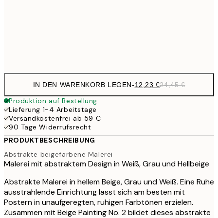
20,9
50x70 cm
41,
Frame
options
IN DEN WARENKORB LEGEN
-
12,23 €
24,45 €
Produktion auf Bestellung
Lieferung 1-4 Arbeitstage
Versandkostenfrei ab 59 €
90 Tage Widerrufsrecht
PRODUKTBESCHREIBUNG
Abstrakte beigefarbene Malerei
Malerei mit abstraktem Design in Weiß, Grau und Hellbeige
Abstrakte Malerei in hellem Beige, Grau und Weiß. Eine Ruhe
ausstrahlende Einrichtung lässt sich am besten mit
Postern in unaufgeregten, ruhigen Farbtönen erzielen.
Zusammen mit Beige Painting No. 2 bildet dieses abstrakte