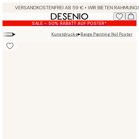
Skip
to
main
SALE - 50% RABATT AUF POSTER*
content.
▸
▸
Kunstdrucke
Beige Painting No1 Poster
Product
images