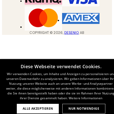
COPYRIGHT ©
2026
,
DESENIO
AB
Diese Webseite verwendet Cookies.
Wir verwenden Cookies, um Inhalte und Anzeigen zu personalisieren un
unseren Datenverkehr zu analysieren. Wir geben Informationen über Ih
Nutzung unserer Website auch an unsere Werbe- und Analysepartner
weiter, die diese möglicherweise mit anderen Informationen kombiniere
die Sie ihnen bereitgestellt haben oder die sie im Rahmen Ihrer Nutzun
ihrer Dienste gesammelt haben.
Weitere Informationen
ALLE AKZEPTIEREN
NUR NOTWENDIGE