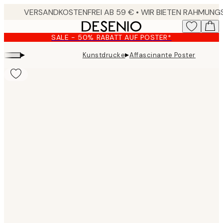
Skip
to
main
SALE - 50% RABATT AUF POSTER*
content.
▸
▸
Kunstdrucke
Affascinante Poster
Product
images