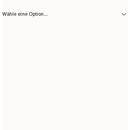
Wähle eine Option...
10,9
30x40 cm
21,
Frame