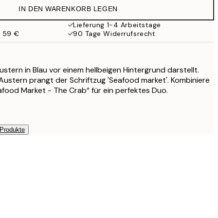
IN DEN WARENKORB LEGEN
17,98 €
35,95 €
Lieferung 1-4 Arbeitstage
b 59 €
90 Tage Widerrufsrecht
ustern in Blau vor einem hellbeigen Hintergrund darstellt.
n Austern prangt der Schriftzug 'Seafood market'. Kombiniere
afood Market - The Crab“ für ein perfektes Duo.
 Produkte