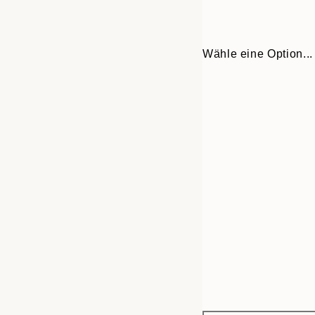
Wähle eine Option...
Frame
21x30 cm
options
30x40 cm