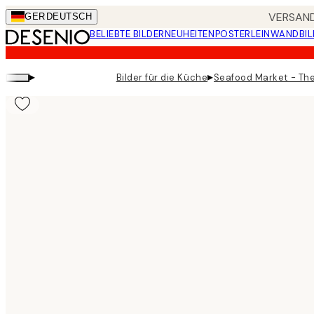
Skip
VERSAND
GER
DEUTSCH
to
BELIEBTE BILDER
NEUHEITEN
POSTER
LEINWANDBIL
main
content.
▸
▸
Bilder für die Küche
Seafood Market - The