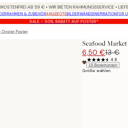
KOSTENFREI AB 59 € • WIR BIETEN RAHMUNGSSERVICE • LIE
DER
RAHMEN & ZUBEHÖR
ANGEBOTE
BILDERWÄNDE
INSPIRATION
FÜR 
SALE - 50% RABATT AUF POSTER*
 Oyster Poster
Seafood Market 
6,50 €
13 €
4.6
10
Bewertungen
Größe wählen