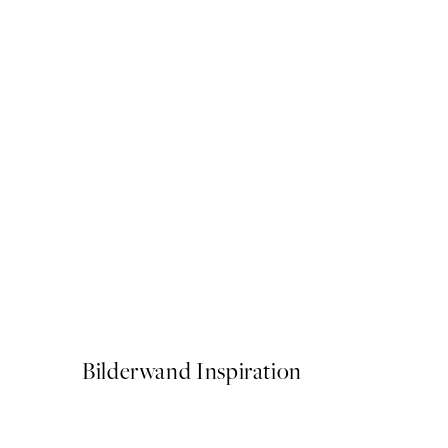
50%*
Sardines de la Mer Poster
Ab 3,98 €
7,95 €
Bilderwand Inspiration