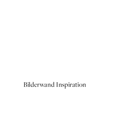
50%*
Hoofs and Flowers Poster
Ab 3,98 €
7,95 €
Bilderwand Inspiration