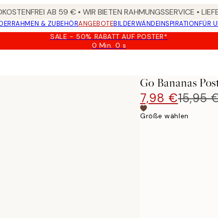
KOSTENFREI AB 59 € • WIR BIETEN RAHMUNGSSERVICE • LIE
DER
RAHMEN & ZUBEHÖR
ANGEBOTE
BILDERWÄNDE
INSPIRATION
FÜR 
SALE - 50% RABATT AUF POSTER*
0 Min.
0 s
Gültig
bis:
2026-
08-
Go Bananas Pos
09
7,98 €
15,95 
Größe wählen