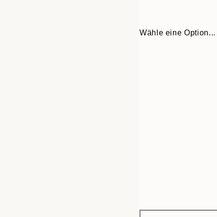
Wähle eine Option...
Frame
30x40 cm
options