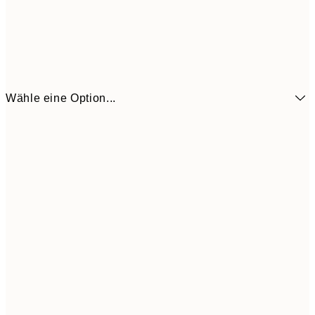
Wähle eine Option...
6,
21x30 cm