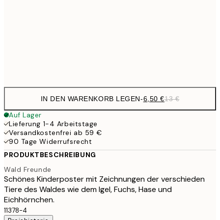
10,9
30x40 cm
21,
Frame
options
IN DEN WARENKORB LEGEN
-
6,50 €
13 €
Auf Lager
Lieferung 1-4 Arbeitstage
Versandkostenfrei ab 59 €
90 Tage Widerrufsrecht
PRODUKTBESCHREIBUNG
Wald Freunde
Schönes Kinderposter mit Zeichnungen der verschieden
Tiere des Waldes wie dem Igel, Fuchs, Hase und
Eichhörnchen.
11378-4