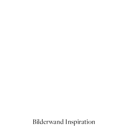
50%*
Tequila Made Me Do It Poste
12,23 €
24,45 €
Bilderwand Inspiration