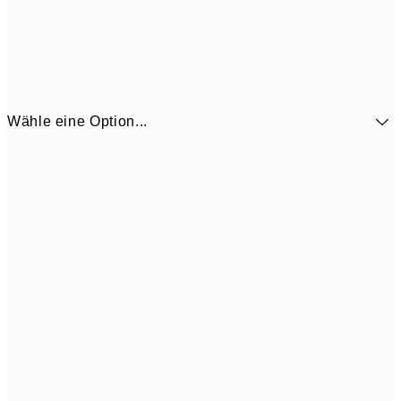
Wähle eine Option...
10,9
30x40 cm