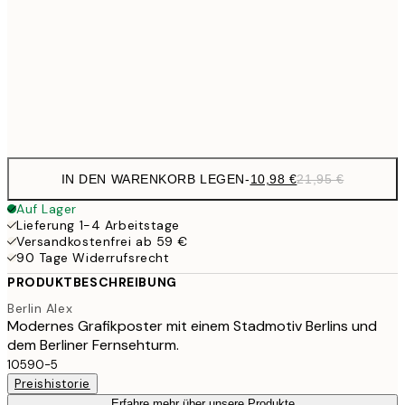
21,
17,9
50x70 cm
35,
Frame
options
IN DEN WARENKORB LEGEN
-
10,98 €
21,95 €
Auf Lager
Lieferung 1-4 Arbeitstage
Versandkostenfrei ab 59 €
90 Tage Widerrufsrecht
PRODUKTBESCHREIBUNG
Berlin Alex
Modernes Grafikposter mit einem Stadmotiv Berlins und
dem Berliner Fernsehturm.
10590-5
Preishistorie
Erfahre mehr über unsere Produkte