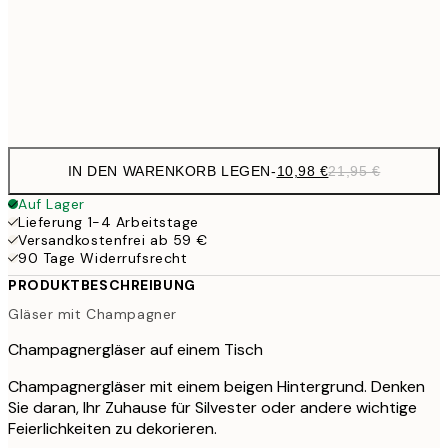
17,9
50x70 cm
35,
Frame
options
IN DEN WARENKORB LEGEN
-
10,98 €
21,95 €
Auf Lager
Lieferung 1-4 Arbeitstage
Versandkostenfrei ab 59 €
90 Tage Widerrufsrecht
PRODUKTBESCHREIBUNG
Gläser mit Champagner
Champagnergläser auf einem Tisch
Champagnergläser mit einem beigen Hintergrund. Denken
Sie daran, Ihr Zuhause für Silvester oder andere wichtige
Feierlichkeiten zu dekorieren.