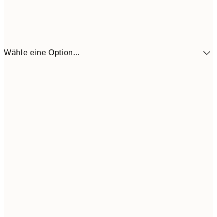
Wähle eine Option...
10,9
30x40 cm
21,