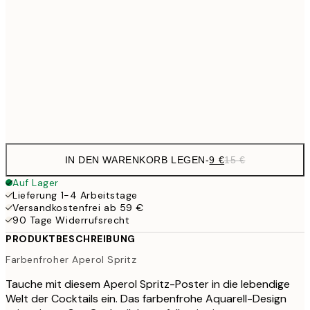
14,6
30x40 cm
24,
25,1
50x70 cm
41,
Frame
options
IN DEN WARENKORB LEGEN
-
9 €
15 €
Auf Lager
Lieferung 1-4 Arbeitstage
Versandkostenfrei ab 59 €
90 Tage Widerrufsrecht
PRODUKTBESCHREIBUNG
Farbenfroher Aperol Spritz
Tauche mit diesem Aperol Spritz-Poster in die lebendige
Welt der Cocktails ein. Das farbenfrohe Aquarell-Design