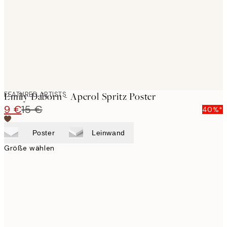
FEATURED ARTISTS
Emily Daborn - Aperol Spritz Poster
9 €
15 €
40%*
Poster
Leinwand
Größe wählen