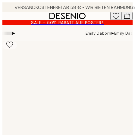
Skip
to
main
SALE - 50% RABATT AUF POSTER*
content.
▸
▸
Emily Daborn
Emily Dabo
Product
images