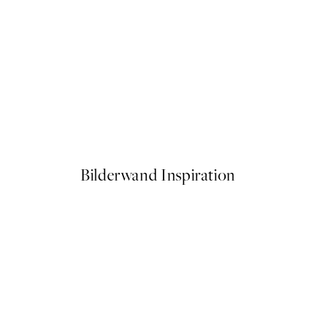
50%*
g Flowers Poster
Giraffe Sitting on the Toilet P
Ab 7,50 €
15 €
Bilderwand Inspiration