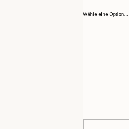
Wähle eine Option...
Frame
50x70 cm
options