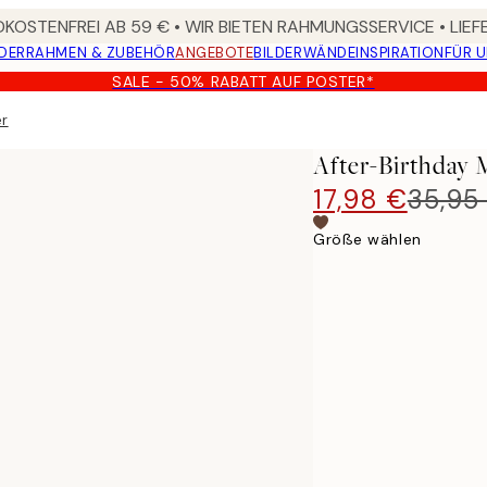
KOSTENFREI AB 59 € • WIR BIETEN RAHMUNGSSERVICE • LIE
DER
RAHMEN & ZUBEHÖR
ANGEBOTE
BILDERWÄNDE
INSPIRATION
FÜR 
SALE - 50% RABATT AUF POSTER*
er
After-Birthday 
17,98 €
35,95
Größe wählen