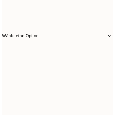
Wähle eine Option...
6,
21x30 cm