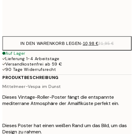
35,
Frame
options
IN DEN WARENKORB LEGEN
-
10,98 €
21,95 €
Auf Lager
Lieferung 1-4 Arbeitstage
Versandkostenfrei ab 59 €
90 Tage Widerrufsrecht
PRODUKTBESCHREIBUNG
Mittelmeer-Vespa im Dunst
Dieses Vintage-Roller-Poster fängt die entspannte
mediterrane Atmosphäre der Amalfiküste perfekt ein.
Dieses Poster hat einen weißen Rand um das Bild, um das
Design zu rahmen.