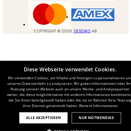
COPYRIGHT ©
2026
,
DESENIO
AB
Diese Webseite verwendet Cookies.
Wir verwenden Cookies, um Inhalte und Anzeigen zu personalisieren un
unseren Datenverkehr zu analysieren. Wir geben Informationen über Ih
Nutzung unserer Website auch an unsere Werbe- und Analysepartner
weiter, die diese möglicherweise mit anderen Informationen kombiniere
die Sie ihnen bereitgestellt haben oder die sie im Rahmen Ihrer Nutzun
ihrer Dienste gesammelt haben.
Weitere Informationen
ALLE AKZEPTIEREN
NUR NOTWENDIGE