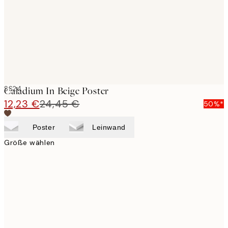
images
SS24
Caladium In Beige Poster
12,23 €
24,45 €
50%*
Poster
Leinwand
Größe wählen