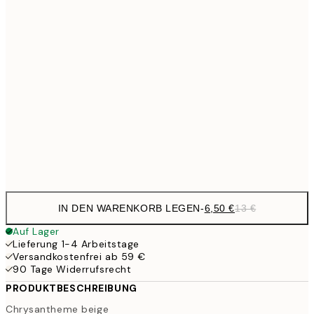
10,9
30x40 cm
21,
17,9
50x70 cm
35,
59,5
100x150 cm
1
Frame
options
IN DEN WARENKORB LEGEN
-
6,50 €
13 €
Auf Lager
Lieferung 1-4 Arbeitstage
Versandkostenfrei ab 59 €
90 Tage Widerrufsrecht
PRODUKTBESCHREIBUNG
Chrysantheme beige