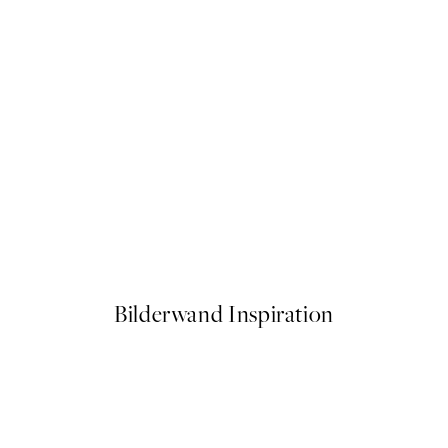
50%*
hus Poster
William Morris - Floral Patte
Ab 6,50 €
13 €
Bilderwand Inspiration