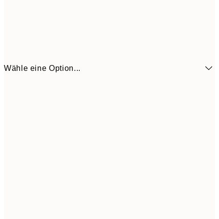
Wähle eine Option...
6,
21x30 cm