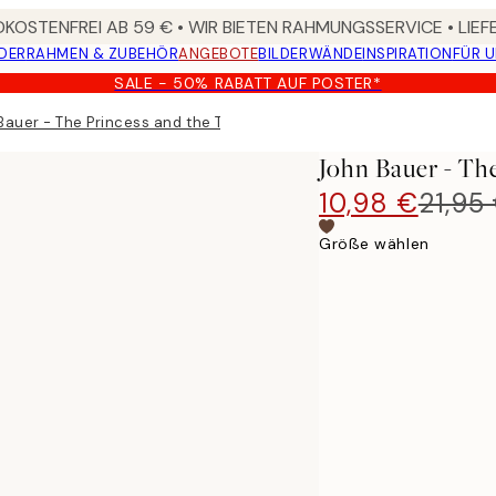
KOSTENFREI AB 59 € • WIR BIETEN RAHMUNGSSERVICE • LIE
DER
RAHMEN & ZUBEHÖR
ANGEBOTE
BILDERWÄNDE
INSPIRATION
FÜR 
SALE - 50% RABATT AUF POSTER*
auer - The Princess and the Trolls Poster
John Bauer - Th
10,98 €
21,95
Größe wählen