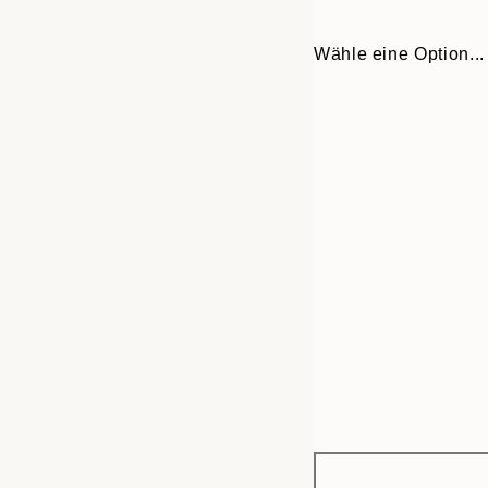
Wähle eine Option...
Frame
30x40 cm
options