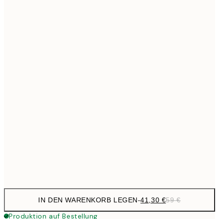
363,3
100x140 cm
5
Kein Rahmen
IN DEN WARENKORB LEGEN
-
41,30 €
59 €
Produktion auf Bestellung