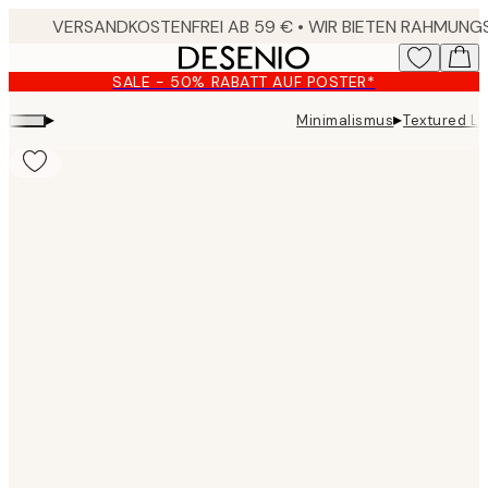
Skip
to
main
SALE - 50% RABATT AUF POSTER*
content.
▸
▸
Minimalismus
Textured Li
Product
images