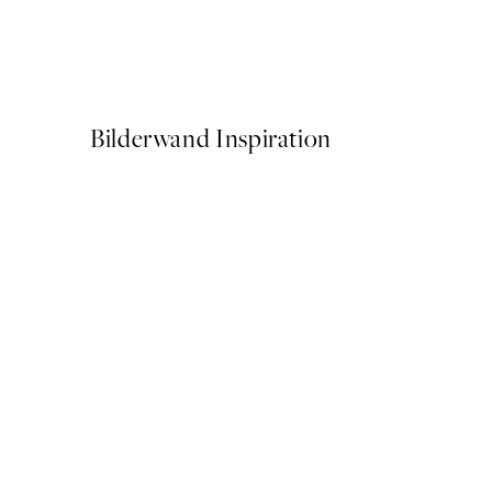
Buon Appetito Poster
Ab 3,98 €
7,95 €
Bilderwand Inspiration