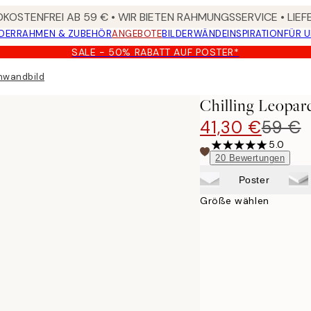
KOSTENFREI AB 59 € • WIR BIETEN RAHMUNGSSERVICE • LIE
DER
RAHMEN & ZUBEHÖR
ANGEBOTE
BILDERWÄNDE
INSPIRATION
FÜR 
SALE - 50% RABATT AUF POSTER*
inwandbild
Chilling Leopar
41,30 €
59 €
5.0
20
Bewertungen
Poster
Größe wählen