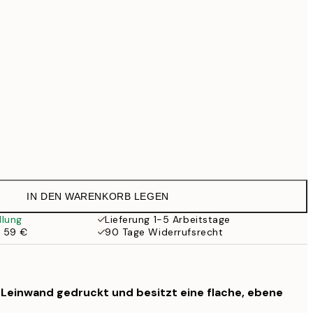
69,30 €
99 €
118,30 €
169 €
363,30 €
519 €
Kein Rahmen
IN DEN WARENKORB LEGEN
llung
Lieferung 1-5 Arbeitstage
b 59 €
90 Tage Widerrufsrecht
f Leinwand gedruckt und besitzt eine flache, ebene