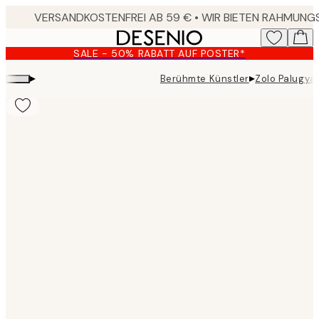
Skip
to
main
SALE - 50% RABATT AUF POSTER*
content.
▸
▸
Berühmte Künstler
Zolo Palugyay
Product
images