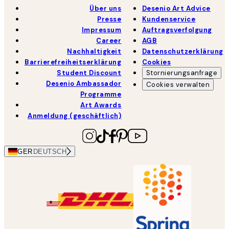
Über uns
Desenio Art Advice
Presse
Kundenservice
Impressum
Auftragsverfolgung
Career
AGB
Nachhaltigkeit
Datenschutzerklärung
Barrierefreiheitserklärung
Cookies
Student Discount
Stornierungsanfrage
Desenio Ambassador
Cookies verwalten
Programme
Art Awards
Anmeldung (geschäftlich)
GER
DEUTSCH