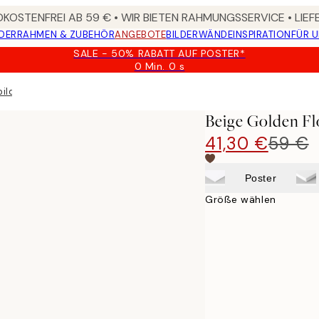
KOSTENFREI AB 59 € • WIR BIETEN RAHMUNGSSERVICE • LIE
DER
RAHMEN & ZUBEHÖR
ANGEBOTE
BILDERWÄNDE
INSPIRATION
FÜR 
SALE - 50% RABATT AUF POSTER*
0 Min.
0 s
Gültig
bis:
ild
2026-
08-
Beige Golden F
09
41,30 €
59 €
Poster
Größe wählen