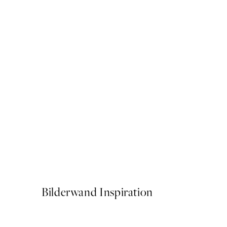
50%*
Surfers from Above Poster
Ab 10,98 €
21,95 €
Bilderwand Inspiration