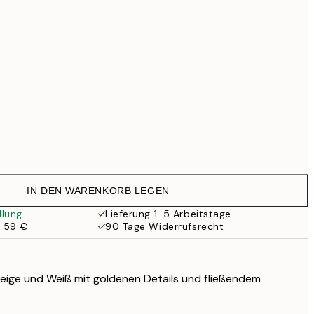
69,30 €
99 €
118,30 €
169 €
363,30 €
519 €
Kein Rahmen
IN DEN WARENKORB LEGEN
llung
Lieferung 1-5 Arbeitstage
b 59 €
90 Tage Widerrufsrecht
Beige und Weiß mit goldenen Details und fließendem