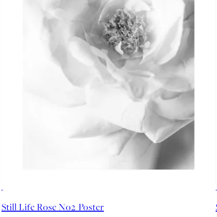
50%*
Still Life Rose No2 Poster