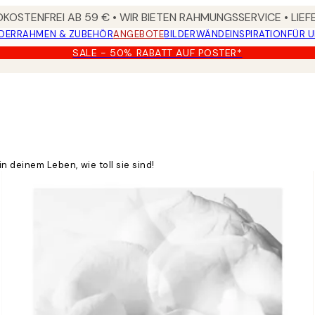
KOSTENFREI AB 59 € • WIR BIETEN RAHMUNGSSERVICE • LIE
DER
RAHMEN & ZUBEHÖR
ANGEBOTE
BILDERWÄNDE
INSPIRATION
FÜR 
SALE - 50% RABATT AUF POSTER*
deinem Leben, wie toll sie sind!