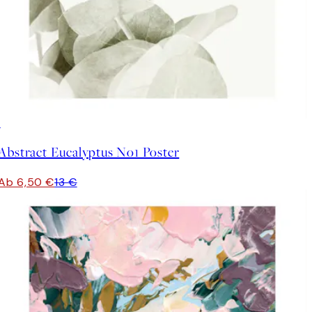
50%*
Abstract Eucalyptus No1 Poster
Ab 6,50 €
13 €