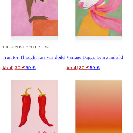
30%*
THE STYLIST COLLECTION
30%*
Fruit for Thought Leinwandbild
Vintage Doggo Leinwandbild
Ab 41,30 €
59 €
Ab 41,30 €
59 €