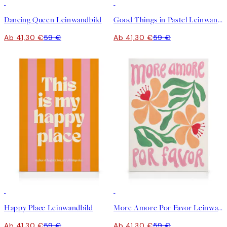
30%*
30%*
Dancing Queen Leinwandbild
Good Things in Pastel Leinwandbild
Ab 41,30 €
59 €
Ab 41,30 €
59 €
30%*
30%*
Happy Place Leinwandbild
More Amore Por Favor Leinwandbild
Ab 41,30 €
59 €
Ab 41,30 €
59 €