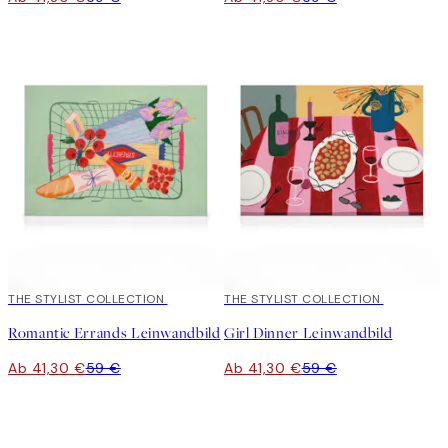
30%*
THE STYLIST COLLECTION
30%*
THE STYLIST COLLECTION
Romantic Errands Leinwandbild
Girl Dinner Leinwandbild
Ab 41,30 €
59 €
Ab 41,30 €
59 €