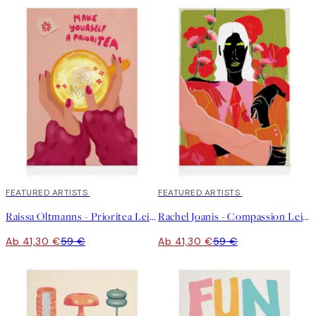
30%*
FEATURED ARTISTS
30%*
FEATURED ARTISTS
Raissa Oltmanns - Prioritea Leinwandbild
Rachel Joanis - Compassion Leinwandbild
Ab 41,30 €
59 €
Ab 41,30 €
59 €