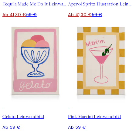
Tequila Made Me Do It Leinwandbild
Aperol Spritz Illustration Leinwandbild
Ab 41,30 €
59 €
Ab 41,30 €
59 €
Gelato Leinwandbild
Pink Martini Leinwandbild
Ab 59 €
Ab 59 €