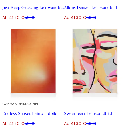
Just Keep Growing Leinwandbild
Allons Danser Leinwandbild
Ab 41,30 €
59 €
Ab 41,30 €
59 €
30%*
CANVAS REIMAGINED
30%*
Endless Sunset Leinwandbild
Sweetheart Leinwandbild
Ab 41,30 €
59 €
Ab 41,30 €
59 €