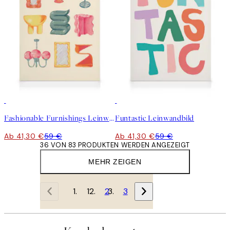
30%*
30%*
Fashionable Furnishings Leinwandbild
Funtastic Leinwandbild
Ab 41,30 €
59 €
Ab 41,30 €
59 €
36 VON 83 PRODUKTEN WERDEN ANGEZEIGT
MEHR ZEIGEN
1
2
3