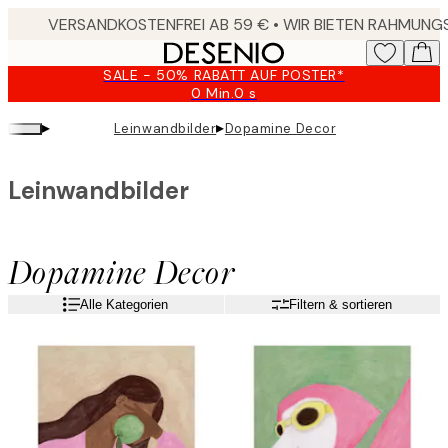
Skip
to
main
SALE - 50% RABATT AUF POSTER*
content.
0 Min.
0 s
Gültig
bis:
▸
▸
Leinwandbilder
Dopamine Decor
2026-
08-
09
Leinwandbilder
Dopamine Decor
Alle Kategorien
Filtern & sortieren