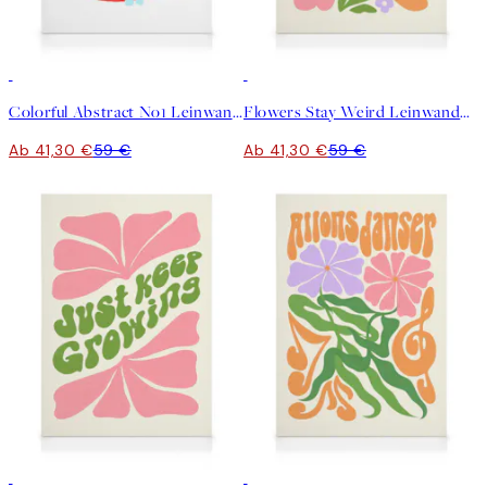
30%*
30%*
Colorful Abstract No1 Leinwandbild
Flowers Stay Weird Leinwandbild
Ab 41,30 €
59 €
Ab 41,30 €
59 €
30%*
30%*