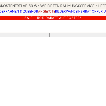
KOSTENFREI AB 59 € • WIR BIETEN RAHMUNGSSERVICE • LIE
DER
RAHMEN & ZUBEHÖR
ANGEBOTE
BILDERWÄNDE
INSPIRATION
FÜR 
SALE - 50% RABATT AUF POSTER*