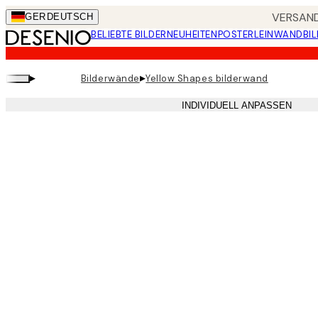
Skip
VERSAND
GER
DEUTSCH
to
BELIEBTE BILDER
NEUHEITEN
POSTER
LEINWANDBIL
main
content.
▸
▸
Bilderwände
Yellow Shapes bilderwand
INDIVIDUELL ANPASSEN