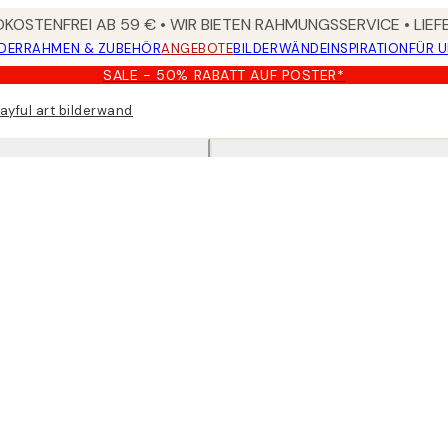
KOSTENFREI AB 59 € • WIR BIETEN RAHMUNGSSERVICE • LIE
DER
RAHMEN & ZUBEHÖR
ANGEBOTE
BILDERWÄNDE
INSPIRATION
FÜR 
SALE - 50% RABATT AUF POSTER*
layful art bilderwand