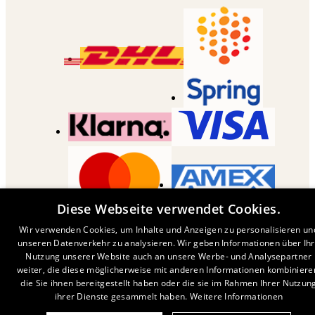
Diese Webseite verwendet Cookies.
COPYRIGHT ©
2026
,
DESENIO
AB
Wir verwenden Cookies, um Inhalte und Anzeigen zu personalisieren un
unseren Datenverkehr zu analysieren. Wir geben Informationen über Ih
Nutzung unserer Website auch an unsere Werbe- und Analysepartner
weiter, die diese möglicherweise mit anderen Informationen kombiniere
die Sie ihnen bereitgestellt haben oder die sie im Rahmen Ihrer Nutzun
ihrer Dienste gesammelt haben.
Weitere Informationen