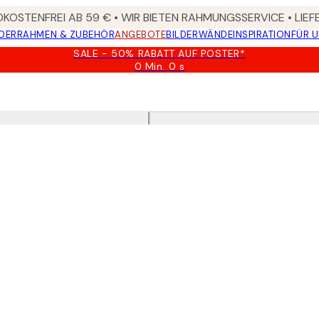
KOSTENFREI AB 59 € • WIR BIETEN RAHMUNGSSERVICE • LIE
DER
RAHMEN & ZUBEHÖR
ANGEBOTE
BILDERWÄNDE
INSPIRATION
FÜR 
SALE - 50% RABATT AUF POSTER*
0 Min.
0 s
Gültig
bis:
2026-
08-
09