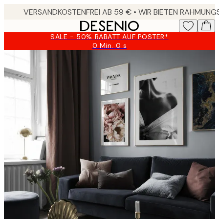
Skip
to
main
SALE - 50% RABATT AUF POSTER*
content.
0 Min.
0 s
Gültig
bis:
2026-
08-
09