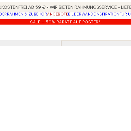
KOSTENFREI AB 59 € • WIR BIETEN RAHMUNGSSERVICE • LIE
DER
RAHMEN & ZUBEHÖR
ANGEBOTE
BILDERWÄNDE
INSPIRATION
FÜR 
SALE - 50% RABATT AUF POSTER*