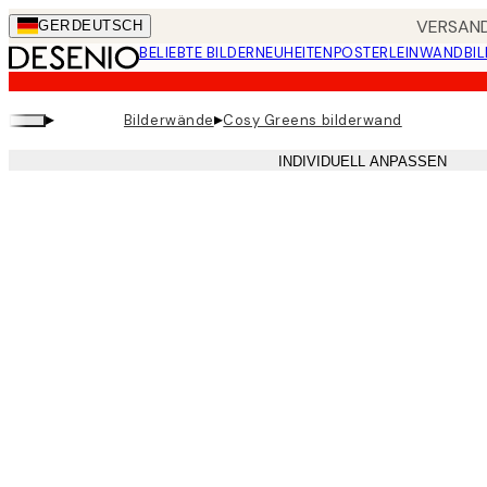
Skip
VERSAND
GER
DEUTSCH
to
BELIEBTE BILDER
NEUHEITEN
POSTER
LEINWANDBIL
main
content.
▸
▸
Bilderwände
Cosy Greens bilderwand
INDIVIDUELL ANPASSEN