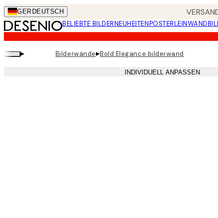
Skip
VERSAND
GER
DEUTSCH
to
BELIEBTE BILDER
NEUHEITEN
POSTER
LEINWANDBIL
main
content.
▸
▸
Bilderwände
Bold Elegance bilderwand
INDIVIDUELL ANPASSEN