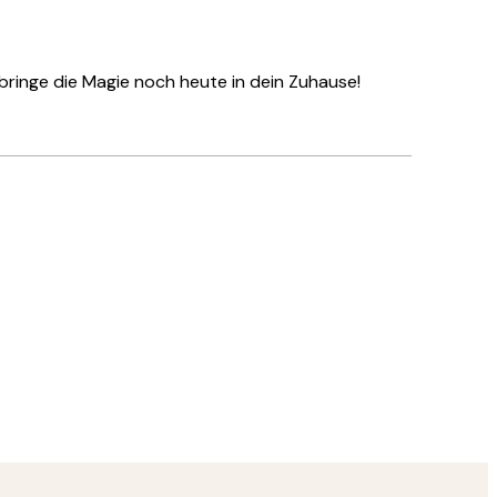
bringe die Magie noch heute in dein Zuhause!
Verifizierter Käufer
Hat alles su
28 Mai
Ulrike L