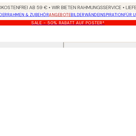
KOSTENFREI AB 59 € • WIR BIETEN RAHMUNGSSERVICE • LIE
DER
RAHMEN & ZUBEHÖR
ANGEBOTE
BILDERWÄNDE
INSPIRATION
FÜR 
SALE - 50% RABATT AUF POSTER*