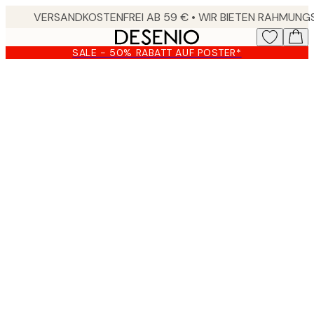
Skip
to
main
SALE - 50% RABATT AUF POSTER*
content.