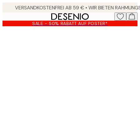
Skip
to
main
SALE - 50% RABATT AUF POSTER*
content.