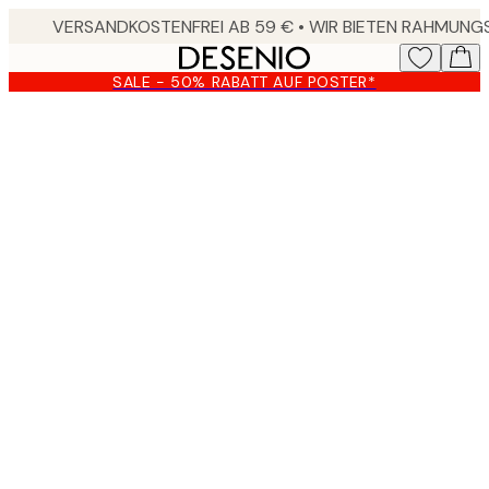
Skip
to
main
SALE - 50% RABATT AUF POSTER*
content.