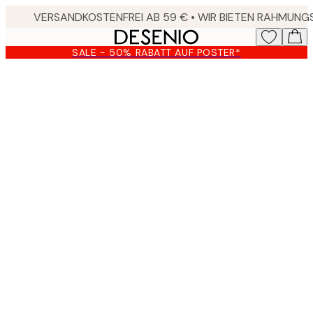
Skip
to
main
SALE - 50% RABATT AUF POSTER*
content.