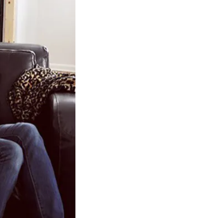
Product
slider