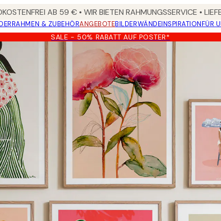
KOSTENFREI AB 59 € • WIR BIETEN RAHMUNGSSERVICE • LIE
DER
RAHMEN & ZUBEHÖR
ANGEBOTE
BILDERWÄNDE
INSPIRATION
FÜR 
SALE - 50% RABATT AUF POSTER*