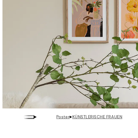
▸
▸
Poster
KÜNSTLERISCHE FRAUEN