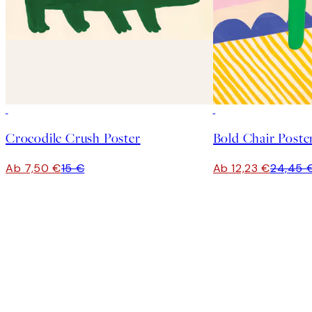
50%*
50%*
Crocodile Crush Poster
Bold Chair Poste
Ab 7,50 €
15 €
Ab 12,23 €
24,45 