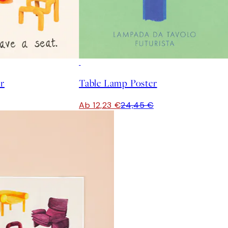
50%*
er
Table Lamp Poster
Ab 12,23 €
24,45 €