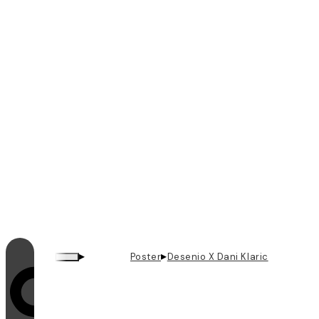
▸
▸
Poster
Desenio X Dani Klaric
Videoschleifen sind eingeschaltet