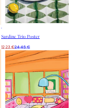
50%*
Sardine Trio Poster
12,23 €
24,45 €