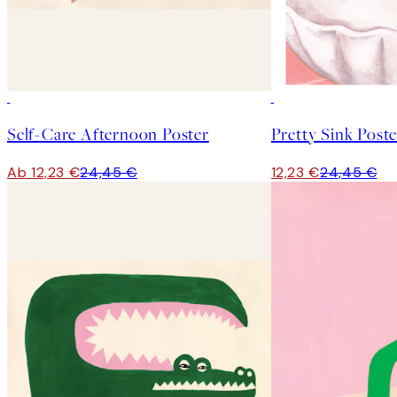
50%*
50%*
Self-Care Afternoon Poster
Pretty Sink Poste
Ab 12,23 €
24,45 €
12,23 €
24,45 €