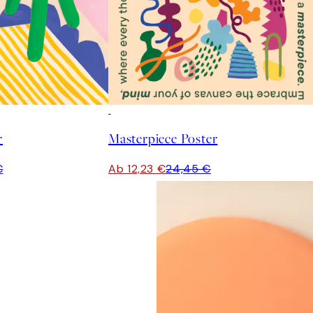
50%*
r
Masterpiece Poster
€
Ab 12,23 €
24,45 €