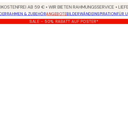
KOSTENFREI AB 59 € • WIR BIETEN RAHMUNGSSERVICE • LIE
DER
RAHMEN & ZUBEHÖR
ANGEBOTE
BILDERWÄNDE
INSPIRATION
FÜR 
SALE - 50% RABATT AUF POSTER*