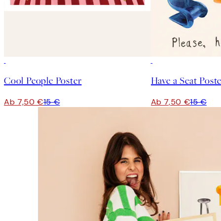
50%*
50%*
Cool People Poster
Have a Seat Post
Ab 7,50 €
15 €
Ab 7,50 €
15 €