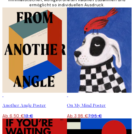
ermöglicht so individuellen Ausdruck.
50%*
50%*
Another Angle Poster
On My Mind Poster
Ab 6,50 €
13 €
Ab 3,98 €
7,95 €