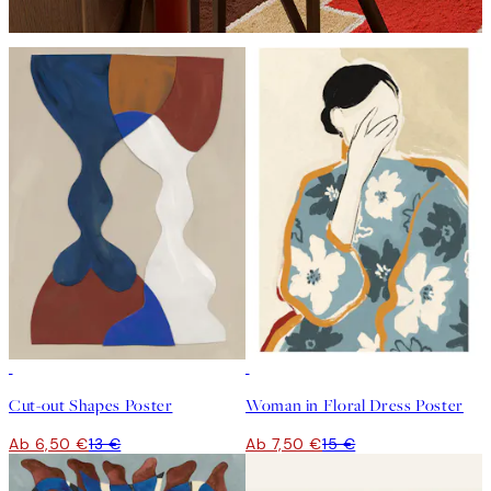
50%*
50%*
Cut-out Shapes Poster
Woman in Floral Dress Poster
Ab 6,50 €
13 €
Ab 7,50 €
15 €