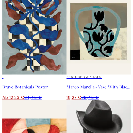
50%*
40%*
FEATURED ARTISTS
Brave Botanicals Poster
Marco Marella - Vase With Black Flowers Poster
Ab 12,23 €
24,45 €
18,27 €
30,45 €