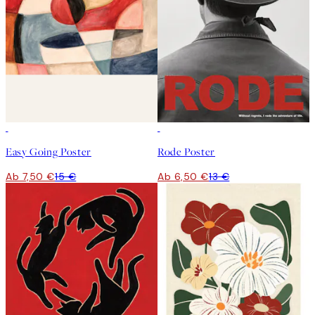
50%*
50%*
Easy Going Poster
Rode Poster
Ab 7,50 €
15 €
Ab 6,50 €
13 €