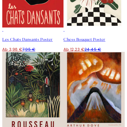
50%*
50%*
Les Chats Dansants Poster
Chess Bouquet Poster
Ab 3,98 €
7,95 €
Ab 12,23 €
24,45 €