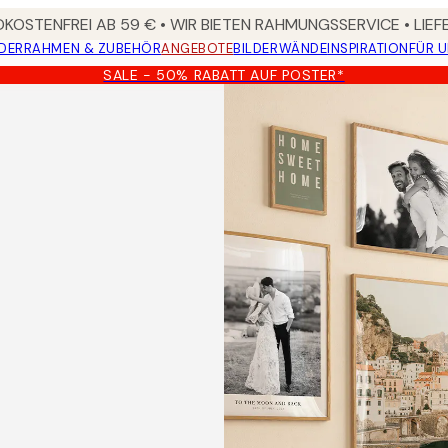
KOSTENFREI AB 59 € • WIR BIETEN RAHMUNGSSERVICE • LIE
DER
RAHMEN & ZUBEHÖR
ANGEBOTE
BILDERWÄNDE
INSPIRATION
FÜR 
SALE - 50% RABATT AUF POSTER*