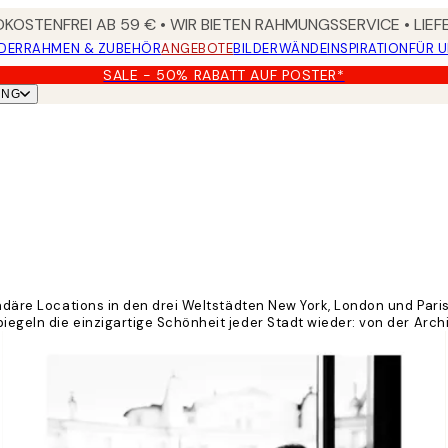
KOSTENFREI AB 59 € • WIR BIETEN RAHMUNGSSERVICE • LIE
DER
RAHMEN & ZUBEHÖR
ANGEBOTE
BILDERWÄNDE
INSPIRATION
FÜR 
SALE - 50% RABATT AUF POSTER*
UNG
endäre Locations in den drei Weltstädten New York, London und Pari
iegeln die einzigartige Schönheit jeder Stadt wieder: von der Arch