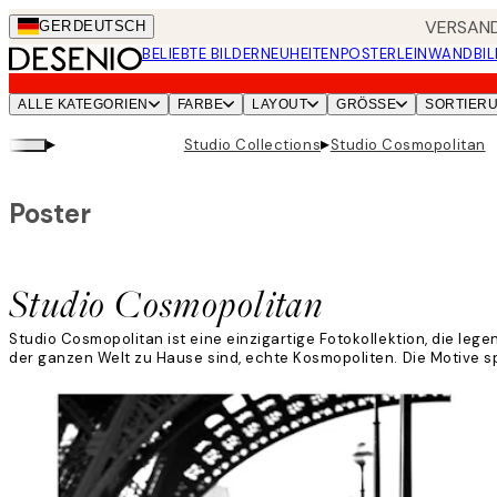
Skip
VERSAND
GER
DEUTSCH
to
BELIEBTE BILDER
NEUHEITEN
POSTER
LEINWANDBIL
main
content.
ALLE KATEGORIEN
FARBE
LAYOUT
GRÖSSE
SORTIER
▸
▸
Studio Collections
Studio Cosmopolitan
Poster
Studio Cosmopolitan
Studio Cosmopolitan ist eine einzigartige Fotokollektion, die leg
der ganzen Welt zu Hause sind, echte Kosmopoliten. Die Motive sp