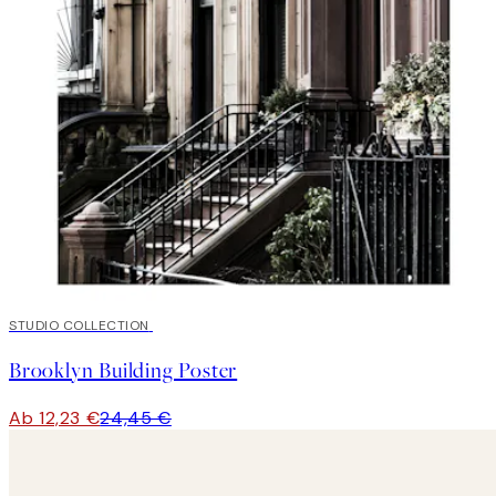
50%*
STUDIO COLLECTION
Brooklyn Building Poster
Ab 12,23 €
24,45 €