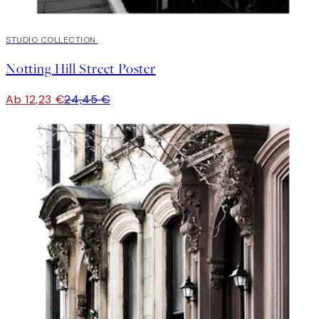
50%*
STUDIO COLLECTION
Notting Hill Street Poster
Ab 12,23 €
24,45 €