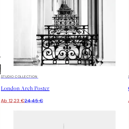
50%*
STUDIO COLLECTION
London Arch Poster
Ab 12,23 €
24,45 €