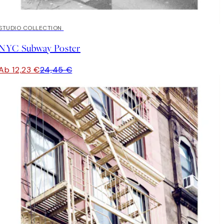
50%*
STUDIO COLLECTION
NYC Subway Poster
Ab 12,23 €
24,45 €