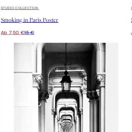
50%*
STUDIO COLLECTION
Smoking in Paris Poster
Ab 7,50 €
15 €