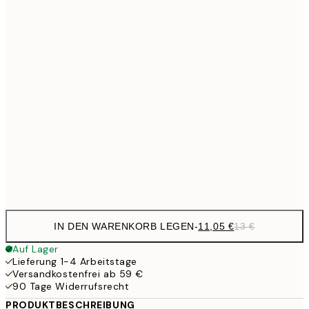
11,0
21x30 cm
23,7
30x40 cm
27,
33,1
40x50 cm
33,1
50x50 cm
38,2
50x70 cm
44,
56,9
70x100 cm
IN DEN WARENKORB LEGEN
-
11,05 €
13 €
Auf Lager
Lieferung 1-4 Arbeitstage
Versandkostenfrei ab 59 €
90 Tage Widerrufsrecht
PRODUKTBESCHREIBUNG