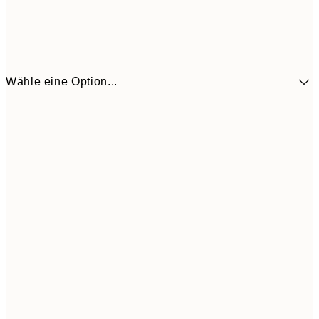
Wähle eine Option...
7,
13x18 cm
8,