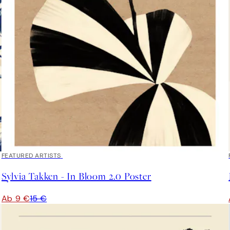
40%*
FEATURED ARTISTS
Sylvia Takken - In Bloom 2.0 Poster
Ab 9 €
15 €