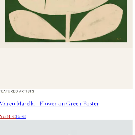
40%*
FEATURED ARTISTS
Marco Marella - Flower on Green Poster
Ab 9 €
15 €