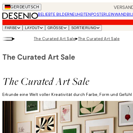
Skip
VERSAND
GER
DEUTSCH
to
BELIEBTE BILDER
NEUHEITEN
POSTER
LEINWANDBIL
main
content.
FARBE
LAYOUT
GRÖSSE
SORTIERUNG
▸
▸
The Curated Art Sale
The Curated Art Sale
The Curated Art Sale
The Curated Art Sale
Erkunde eine Welt voller Kreativität durch Farbe, Form und Gefühl