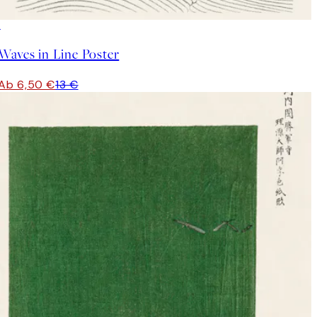
50%*
Waves in Line Poster
Ab 6,50 €
13 €