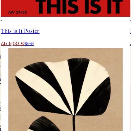
50%*
This Is It Poster
Ab 6,50 €
13 €