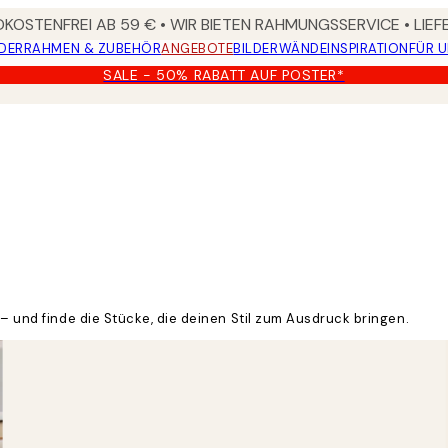
KOSTENFREI AB 59 € • WIR BIETEN RAHMUNGSSERVICE • LIE
DER
RAHMEN & ZUBEHÖR
ANGEBOTE
BILDERWÄNDE
INSPIRATION
FÜR 
SALE - 50% RABATT AUF POSTER*
 – und finde die Stücke, die deinen Stil zum Ausdruck bringen.